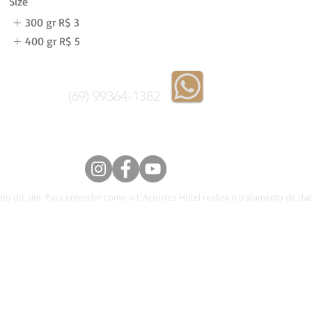
Size
300 gr
R$ 3
400 gr
R$ 5
(69) 99364-1382
nto do site. Para entender como o L'Acordes Hotel realiza o tratamento de d