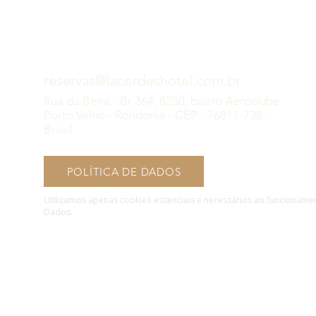
reservas@lacordeshotel.com.br
Rua da Beira - Br 364, 8250, bairro Aeroclube
Porto Velho - Rondonia - CEP - 76811-738 -
Brasil
POLÍTICA DE DADOS
Utilizamos apenas cookies essenciais e necessários ao funcioname
Dados.