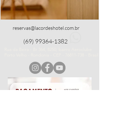
reservas@lacordeshotel.com.br
(69) 99364-1382
Rua da Beira - Br 364, 8250, bairro Aeroclube
Porto Velho - Rondonia - CEP -
76811-738
- Brasil
POLÍTICA DE DADOS