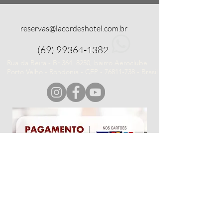
reservas@lacordeshotel.com.br
(69) 99364-1382
Rua da Beira - Br 364, 8250, bairro Aeroclube
Porto Velho - Rondonia - CEP -
76811-738
- Brasil
POLÍTICA DE DADOS
Utilizamos apenas cookies essenciais e necessários
ao funcionamento do site. Para entender como o