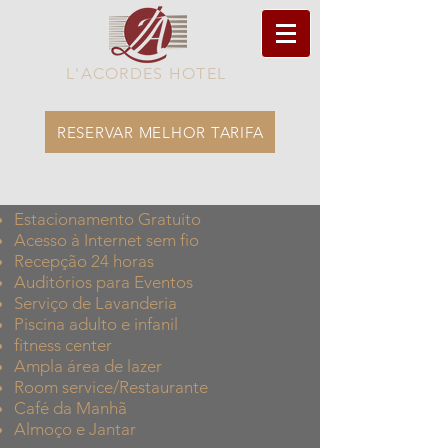
L'ACORDES HOTEL
RESERVAR MELHOR TARIFA
Estacionamento Gratuito
Acesso à Internet sem fio
Recepção 24 horas
Auditórios para Eventos
Serviço de Lavanderia
Piscina adulto e infanil
fitness center
Ampla área de lazer
Room service/Restaurante
Café da Manhã
Almoço e Jantar